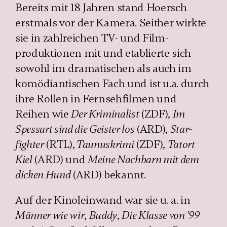
Bereits mit 18 Jahren stand Hoersch
erstmals vor der Kamera. Seither wirkte
sie in zahlreichen TV- und Film­
produktionen mit und etablierte sich
sowohl im dramatischen als auch im
komödiantischen Fach und ist u.a. durch
ihre Rollen in Fernseh­filmen und
Reihen wie
Der Kriminalist
(ZDF),
Im
Spessart sind die Geister los
(ARD),
Star­
fighter
(RTL),
Taunus­krimi
(ZDF),
Tatort
Kiel
(ARD) und
Meine Nachbarn mit dem
dicken Hund
(ARD) bekannt.
Auf der Kinoleinwand war sie u. a. in
Männer wie wir
,
Buddy
,
Die Klasse von ’99