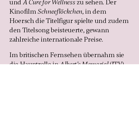
und
A Cure for Wellness
zu sehen. Der
Kinofilm
Schnee­flöckchen
, in dem
Hoersch die Titelfigur spielte und zudem
den Titelsong beisteuerte, gewann
zahlreiche internationale Preise.
Im britischen Fernsehen übernahm sie
die Hauptrolle in
Albert’s Memorial
(ITV)
und spielte in der BBC-Mini­serie
The
Driver
.
Auch auf der Bühne überzeugt Hoersch
durch Präsenz, Humor und Tiefgang.